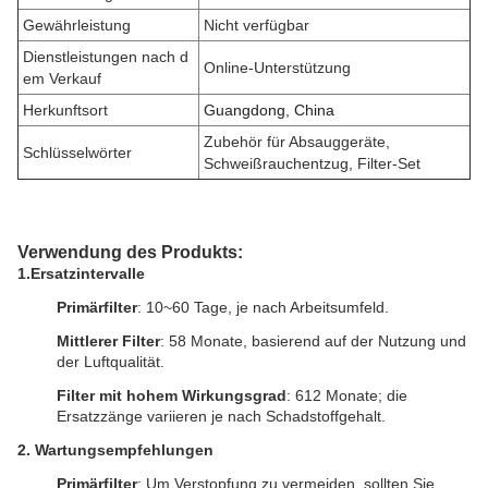
Gewährleistung
Nicht verfügbar
Dienstleistungen nach d
Online-Unterstützung
em Verkauf
Herkunftsort
Guangdong, China
Zubehör für Absauggeräte
,
Schlüsselwörter
Schweißrauchentzug, Filter-Set
Verwendung des Produkts:
1.
Ersatzintervalle
Primärfilter
: 10~60 Tage, je nach Arbeitsumfeld.
Mittlerer Filter
: 5­8 Monate, basierend auf der Nutzung und
der Luftqualität.
Filter mit hohem Wirkungsgrad
: 6­12 Monate; die
Ersatzzänge variieren je nach Schadstoffgehalt.
2.
Wartungsempfehlungen
Primärfilter
: Um Verstopfung zu vermeiden, sollten Sie