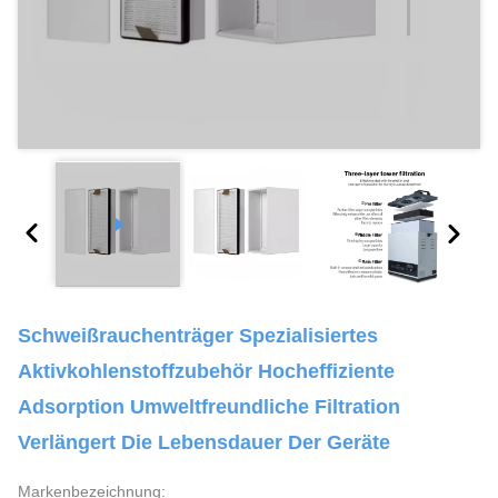
Schweißrauchenträger Spezialisiertes
Aktivkohlenstoffzubehör Hocheffiziente
Adsorption Umweltfreundliche Filtration
Verlängert Die Lebensdauer Der Geräte
Markenbezeichnung: