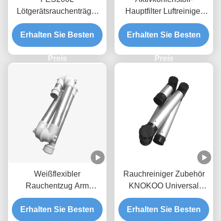
Lötgerätsrauchenträger
Hauptfilter Luftreiniger
Zubehör Ersatzfilter Set
Filter für FED80
Erhalten Sie Besten
4,5 kg
Erhalten Sie Besten
Schweißrauchabzug
Preis
Preis
Weißflexibler
Rauchreiniger Zubehör
Rauchentzug Arm
KNOKOO Universal
Aluminiumlegierung für
Aluminiumlegierung
Erhalten Sie Besten
Rauchentzug
Klappsaugarm, 75mm
Erhalten Sie Besten