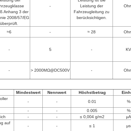
eistung der
Leistung ist die
hrzeugklasse
-
Leistung der
Oh
ß Anhang 3 der
Fahrzeugleitung zu
linie 2008/57/EG
berücksichtigen.
überprüft.
≈6
-
≈ 28
Oh
-
5
-
KV
-
> 2000MΩ@DC500V
-
Oh
Mindestwert
Nennwert
Höchstbetrag
Einh
oller
-
-
0.01
%
-
-
0.005
%
ich
-
-
≤ 0,004 g/m2
μA
ng auf
-
-
≤ 1
μs