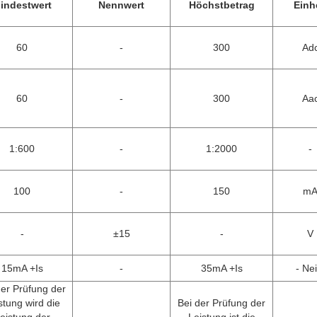
indestwert
Nennwert
Höchstbetrag
Einh
60
-
300
Ad
60
-
300
Aa
1:600
-
1:2000
-
100
-
150
m
-
±15
-
V
15mA +Is
-
35mA +Is
- Nei
der Prüfung der
stung wird die
Bei der Prüfung der