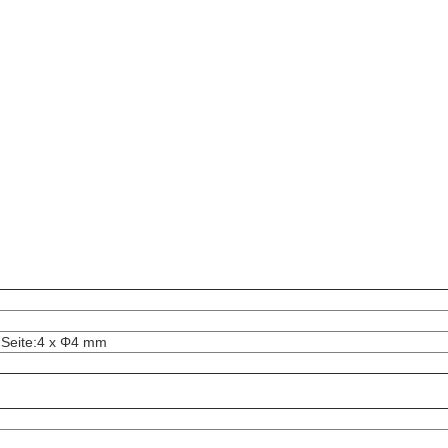
mSeite:4 x Φ4 mm