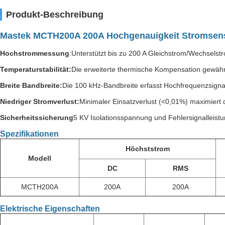
Produkt-Beschreibung
Mastek MCTH200A 200A Hochgenauigkeit Stromsenso
Hochstrommessung
:Unterstützt bis zu 200 A Gleichstrom/Wechselst
Temperaturstabilität:
Die erweiterte thermische Kompensation gewähr
Breite Bandbreite:
Die 100 kHz-Bandbreite erfasst Hochfrequenzsigna
Niedriger Stromverlust:
Minimaler Einsatzverlust (<0,01%) maximiert d
Sicherheitssicherung
5 KV Isolationsspannung und Fehlersignalleistu
Spezifikationen
Höchststrom
Modell
DC
RMS
MCTH200A
200A
200A
Elektrische Eigenschaften