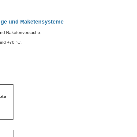
euge und Raketensysteme
 und Raketenversuche.
und +70 °C.
ote