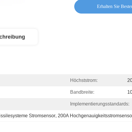
Erhalten Sie Beste
chreibung
Höchststrom:
2
Bandbreite:
1
Implementierungsstandards:
issilesysteme Stromsensor
, 
200A Hochgenauigkeitsstromsenso