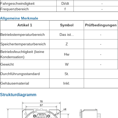
Fahrgeschwindigkeit
Di/dt
-
Frequenzbereich
f
-
Allgemeine Merkmale
Artikel 1
Symbol
Prüfbedingungen
Betriebstemperaturbereich
Das ist...
-
Speichertemperaturbereich
Z
-
Betriebsfeuchtigkeit (keine
Hw
-
Kondensation)
Gewicht
W
-
Durchführungsstandard
St.
Gehäusematerial
Inkl.
Strukturdiagramm