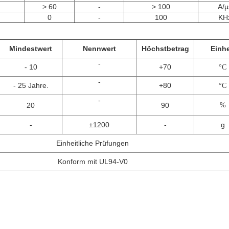
> 60
-
> 100
A/μ
0
-
100
KH
Mindestwert
Nennwert
Höchstbetrag
Einhe
-
- 10
+70
°C
-
- 25 Jahre.
+80
°C
-
20
90
%
-
±1200
-
g
Einheitliche Prüfungen
Konform mit UL94-V0