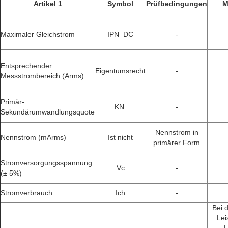
Artikel 1
Symbol
Prüfbedingungen
M
Maximaler Gleichstrom
IPN_DC
-
Entsprechender
Eigentumsrecht
-
Messstrombereich (Arms)
Primär-
KN:
-
Sekundärumwandlungsquote
Nennstrom in
Nennstrom (mArms)
Ist nicht
primärer Form
Stromversorgungsspannung
Vc
-
(± 5%)
Stromverbrauch
Ich
-
Bei 
Lei