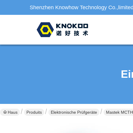
Shenzhen Knowhow Technology Co.,limite
Ei
Haus
Produits
Elektronische Prüfgeräte
Mastek MCTH2