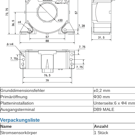
Grunddimensionsfehler
±0,2 mm
Primäröffnung
Φ30 mm
Platteninstallation
Unterseite:6 x Φ4 m
Ausgangsterminal
DB9 MALE
Verpackungsliste
Name
Anzahl
Stromsensorkörper
1 Stück