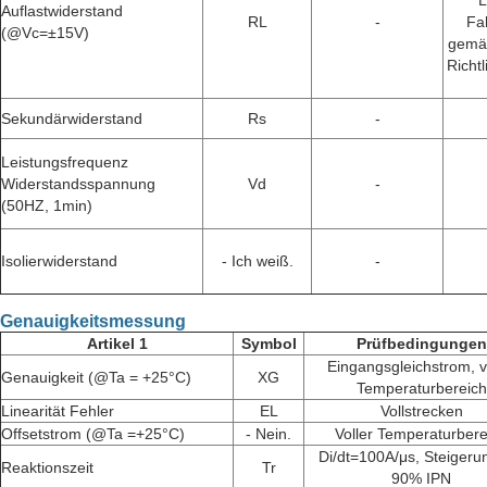
L
Auflastwiderstand
RL
-
Fa
(@Vc=±15V)
gemä
Richt
Sekundärwiderstand
Rs
-
Leistungsfrequenz
Widerstandsspannung
Vd
-
(50HZ, 1min)
Isolierwiderstand
- Ich weiß.
-
Genauigkeitsmessung
Artikel 1
Symbol
Prüfbedingungen
Eingangsgleichstrom, v
Genauigkeit (@Ta = +25°C)
XG
Temperaturbereich
Linearität Fehler
EL
Vollstrecken
Offsetstrom (@Ta =+25°C)
- Nein.
Voller Temperaturbere
Di/dt=100A/μs, Steigeru
Reaktionszeit
Tr
90% IPN