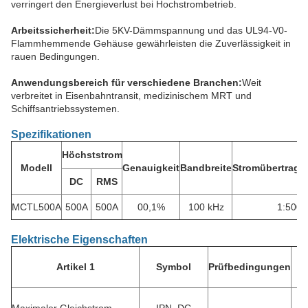
verringert den Energieverlust bei Hochstrombetrieb.
Arbeitssicherheit:
Die 5KV-Dämmspannung und das UL94-V0-
Flammhemmende Gehäuse gewährleisten die Zuverlässigkeit in
rauen Bedingungen.
Anwendungsbereich für verschiedene Branchen:
Weit
verbreitet in Eisenbahntransit, medizinischem MRT und
Schiffsantriebssystemen.
Spezifikationen
Höchststrom
Modell
Genauigkeit
Bandbreite
Stromübertrag
DC
RMS
MCTL500A
500A
500A
00,1%
100 kHz
1:5000
Elektrische Eigenschaften
Artikel 1
Symbol
Prüfbedingungen
M