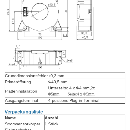
Grunddimensionsfehler
±0,2 mm
Primäröffnung
Φ40,5 mm
Unterseite: 4 x Φ4 mm,
2
x
Platteninstallation
Φ
5
mm
Seite
:
4 x Φ
5
mm
Ausgangsterminal
4-positions Plug-in-Terminal
Verpackungsliste
Name
Anzahl
Stromsensorkörper
1 Stück
Elektronisches