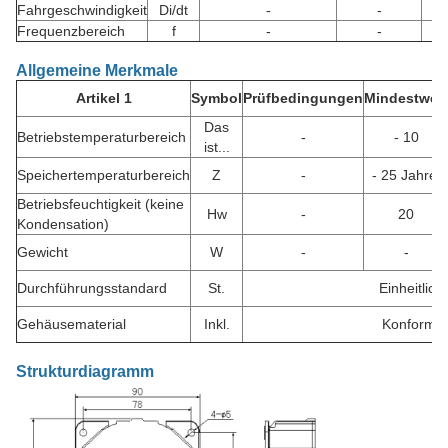
Fahrgeschwindigkeit
Di/dt
-
-
Frequenzbereich
f
-
-
Allgemeine Merkmale
Artikel 1
Symbol
Prüfbedingungen
Mindestwert
Das
Betriebstemperaturbereich
-
- 10
ist...
Speichertemperaturbereich
Z
-
- 25 Jahre.
Betriebsfeuchtigkeit (keine
Hw
-
20
Kondensation)
Gewicht
W
-
-
Durchführungsstandard
St.
Einheitlic
Gehäusematerial
Inkl.
Konform m
Strukturdiagramm