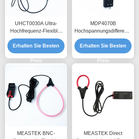
UHCT0030A Ultra-
MDP4070B
Hochfrequenz-Flexible-
Hochspannungsdifferenzprob
Strom-Sonde mit
700V-Bereich, 100MHz-
Erhalten Sie Besten
200mV/A
Erhalten Sie Besten
Bandbreite-Floating-
Hochempfindlichkeit
Messung für
50MHz Bandbreite und
Preis
Leistungselektronik
Preis
3,5mm Ultra-Dünnen-
Sonde-Ring für
Halbleiterprüfung
MEASTEK BNC-
MEASTEK Direct