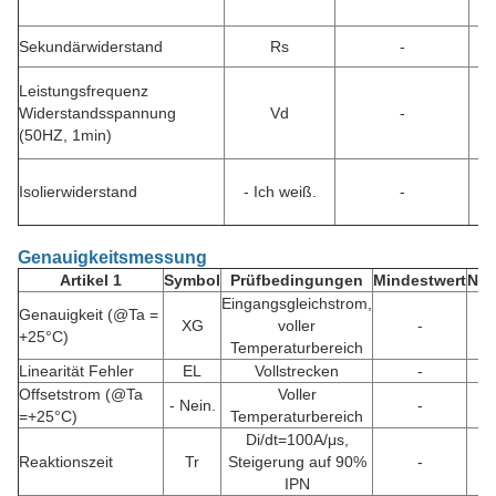
Sekundärwiderstand
Rs
-
Leistungsfrequenz
Widerstandsspannung
Vd
-
(50HZ, 1min)
Isolierwiderstand
- Ich weiß.
-
Genauigkeitsmessung
Artikel 1
Symbol
Prüfbedingungen
Mindestwert
Nen
Eingangsgleichstrom,
Genauigkeit (@Ta =
XG
voller
-
+25°C)
Temperaturbereich
Linearität Fehler
EL
Vollstrecken
-
Offsetstrom (@Ta
Voller
- Nein.
-
=+25°C)
Temperaturbereich
Di/dt=100A/μs,
Reaktionszeit
Tr
Steigerung auf 90%
-
IPN