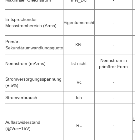
Maximaler Gleichstrom
IPN_DC
-
Entsprechender
Eigentumsrecht
-
Messstrombereich (Arms)
Primär-
KN:
-
Sekundärumwandlungsquote
Nennstrom in
Nennstrom (mArms)
Ist nicht
primärer Form
Stromversorgungsspannung
Vc
-
(± 5%)
Stromverbrauch
Ich
-
Be
Lei
Auflastwiderstand
RL
-
(@Vc=±15V)
Lei
d