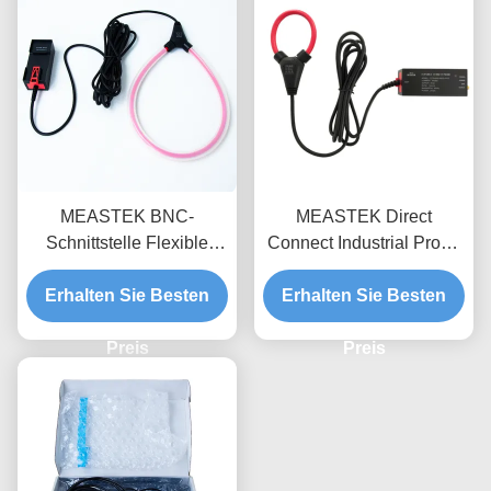
Sonde-Ring für
Halbleiterprüfung
MEASTEK BNC-
MEASTEK Direct
Schnittstelle Flexible
Connect Industrial Probe
Stromprobe LCTB-Serie
LCTD-Serie
Erhalten Sie Besten
Anpassungsfähige
Niedrigfrequenz-Flexible-
Erhalten Sie Besten
Flexible Rogowski
Strom-Sonde, globale
Spulenprobe
Preis
Anpassung der
Preis
Spannung