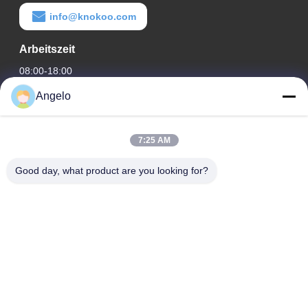
info@knokoo.com
Arbeitszeit
08:00-18:00
Angelo
Unsere Adresse
Firmenadresse
7:25 AM
Zimmer 1508, Taojing Business Building, Minbao Road,
Minzhi Street, Bezirk Longhua, Stadt Shenzhen, Provinz
Good day, what product are you looking for?
Guangdong
Fabrikanschrift
Bezirk Longhua, Stadt Shenzhen, Provinz Guangdong
Telefon
0086-755-29004522