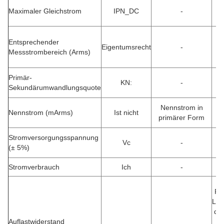
Maximaler Gleichstrom
IPN_DC
-
Entsprechender
Eigentumsrecht
-
Messstrombereich (Arms)
Primär-
KN:
-
Sekundärumwandlungsquote
Nennstrom in
Nennstrom (mArms)
Ist nicht
primärer Form
Stromversorgungsspannung
Vc
-
(± 5%)
Stromverbrauch
Ich
-
Pr
Lei
die
Auflastwiderstand