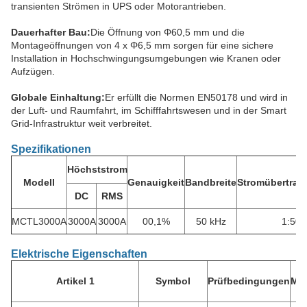
transienten Strömen in UPS oder Motorantrieben.
Dauerhafter Bau:
Die Öffnung von Φ60,5 mm und die
Montageöffnungen von 4 x Φ6,5 mm sorgen für eine sichere
Installation in Hochschwingungsumgebungen wie Kranen oder
Aufzügen.
Globale Einhaltung:
Er erfüllt die Normen EN50178 und wird in
der Luft- und Raumfahrt, im Schifffahrtswesen und in der Smart
Grid-Infrastruktur weit verbreitet.
Spezifikationen
Höchststrom
Modell
Genauigkeit
Bandbreite
Stromübertra
DC
RMS
MCTL3000A
3000A
3000A
00,1%
50 kHz
1:500
Elektrische Eigenschaften
Artikel 1
Symbol
Prüfbedingungen
Min