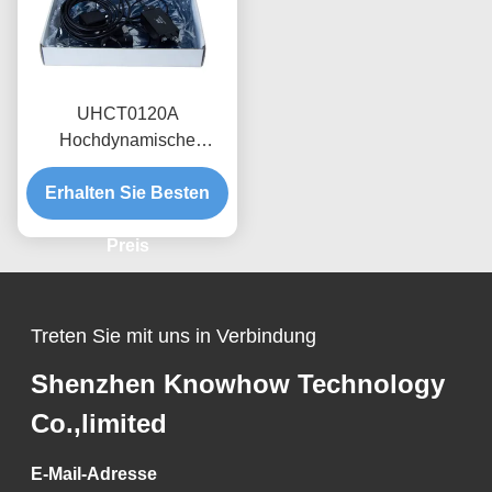
UHCT0120A
Hochdynamische
Stromsonde 0,12 kA
Spitzenleistung 70%/ms
Erhalten Sie Besten
Dämpfung,
Interferenzschutz
Preis
Treten Sie mit uns in Verbindung
Shenzhen Knowhow Technology
Co.,limited
E-Mail-Adresse