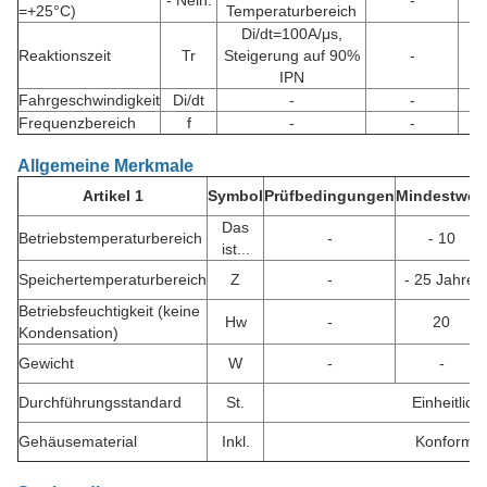
- Nein.
-
=+25°C)
Temperaturbereich
Di/dt=100A/μs,
Reaktionszeit
Tr
Steigerung auf 90%
-
IPN
Fahrgeschwindigkeit
Di/dt
-
-
Frequenzbereich
f
-
-
Allgemeine Merkmale
Artikel 1
Symbol
Prüfbedingungen
Mindestwert
Das
Betriebstemperaturbereich
-
- 10
ist...
Speichertemperaturbereich
Z
-
- 25 Jahre.
Betriebsfeuchtigkeit (keine
Hw
-
20
Kondensation)
Gewicht
W
-
-
Durchführungsstandard
St.
Einheitlic
Gehäusematerial
Inkl.
Konform m