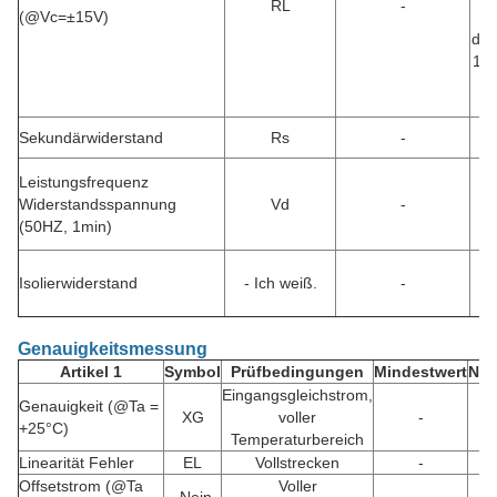
RL
-
(@Vc=±15V)
M
der
1 g
M
be
Sekundärwiderstand
Rs
-
Leistungsfrequenz
Widerstandsspannung
Vd
-
(50HZ, 1min)
Isolierwiderstand
- Ich weiß.
-
Genauigkeitsmessung
Artikel 1
Symbol
Prüfbedingungen
Mindestwert
Nen
Eingangsgleichstrom,
Genauigkeit (@Ta =
XG
voller
-
+25°C)
Temperaturbereich
Linearität Fehler
EL
Vollstrecken
-
Offsetstrom (@Ta
Voller