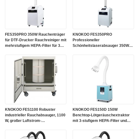
FES350PRO 350W Rauchenträger
KNOKOO FES350PRO
für DTF-Drucker Rauchreiniger mit
Professioneller
mehrstufigem HEPA-Filter für 3D-
Schönheitslaserabsauger 350W
Druck und Lasergravur
Hochleistungsmobile
Absaugmaschine mit 4-stufigem
HEPA-Filter
KNOKOO FES1100 Robuster
KNOKOO FES150D 150W
industrieller Rauchabsauger, 1100
Benchtop-Lötgeräuschextraktor
W, großer Luftstrom-
mit 3-stufigem HEPA-Filter und
Staubsammler für Faser-CO2-
278m3/h Luftgeschwindigkeit
Laserschneider und schwere
Schweißarbeiten