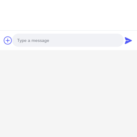
Treten Sie mit uns in Verbindung
Shenzhen Knowhow Technology
Co.,limited
E-Mail-Adresse
info@knokoo.com
Photo
Arbeitszeit
08:00-18:00
Video Call
Unsere Adresse
Audio Call
Firmenadresse
Zimmer 1508, Taojing Business Building, Minbao Road,
Minzhi Street, Bezirk Longhua, Stadt Shenzhen, Provinz
Guangdong