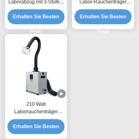
Laborabzug mit 3-Stufen-
Labor-Rauchenträger
Filter für Chemie- und
FED200 Industrielabor-
Erhalten Sie Besten
Biologielabore
Erhalten Sie Besten
Rauchenträger
Preis
Preis
210 Watt
Laborrauchenträger
FES200L Rauchenträger
Erhalten Sie Besten
mit L-förmigem
Rauchabgasloch