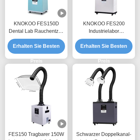
KNOKOO FES150D
KNOKOO FES200
Dental Lab Rauchentzug
Industrielabor
150W Labor Laser
Rauchentzug 210W
Erhalten Sie Besten
Rauchreiniger
Labor Rauch Sammler
Erhalten Sie Besten
Maschine
Preis
Preis
FES150 Tragbarer 150W
Schwarzer Doppelkanal-