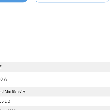
E
50 W
0,3 Μm 99,97%
 65 DB