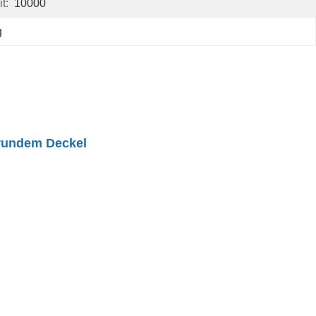
t:
10000
g
rundem Deckel