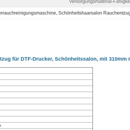
Versorgungsmaterial-Fähigkei
errauchreinigungsmaschine
, 
Schönheitshaarsalon Rauchentzu
ug für DTF-Drucker, Schönheitssalon, mit 310mm 
m