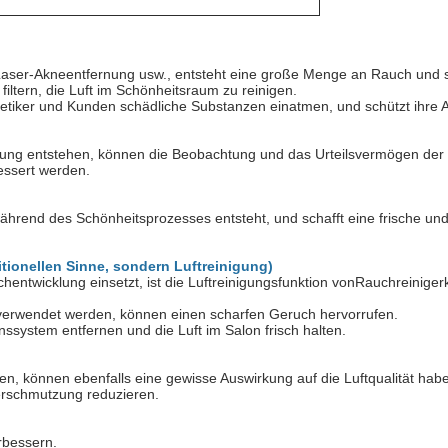
Laser-Akneentfernung usw., entsteht eine große Menge an Rauch und s
 filtern, die Luft im Schönheitsraum zu reinigen.
osmetiker und Kunden schädliche Substanzen einatmen, und schützt ihr
lung entstehen, können die Beobachtung und das Urteilsvermögen der
essert werden.
hrend des Schönheitsprozesses entsteht, und schafft eine frische un
tionellen Sinne, sondern Luftreinigung)
hentwicklung einsetzt, ist die Luftreinigungsfunktion von
Rauchreiniger
 verwendet werden, können einen scharfen Geruch hervorrufen.
ssystem entfernen und die Luft im Salon frisch halten.
en, können ebenfalls eine gewisse Auswirkung auf die Luftqualität hab
verschmutzung reduzieren.
rbessern.