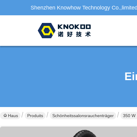
Shenzhen Knowhow Technology Co.,limite
Ei
Haus
Produits
Schönheitssalonsrauchenträger
350 W 