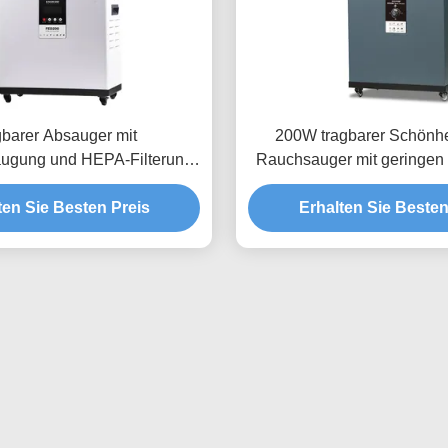
barer Absauger mit
200W tragbarer Schönhe
ugung und HEPA-Filterung
Rauchsauger mit geringen
er Geräuschentwicklung für
für Nagel- und Wimpern
ten Sie Besten Preis
chönheitssalons
Erhalten Sie Besten