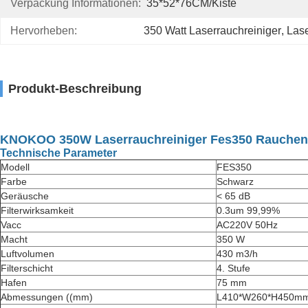
Verpackung Informationen:
35*52*76CM/Kiste
Hervorheben:
350 Watt Laserrauchreiniger
, 
Las
Produkt-Beschreibung
KNOKOO 350W Laserrauchreiniger Fes350 Rauchentz
Technische Parameter
Modell
FES350
Farbe
Schwarz
Geräusche
< 65 dB
Filterwirksamkeit
0.3um 99,99%
Vacc
AC220V 50Hz
Macht
350 W
Luftvolumen
430 m3/h
Filterschicht
4. Stufe
Hafen
75 mm
Abmessungen ((mm)
L410*W260*H450m