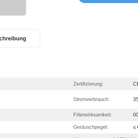
chreibung
Zertifizierung:
C
Stromverbrauch:
3
Filterwirksamkeit:
0
Geräuschpegel:
≤