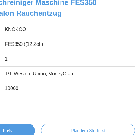
chreiniger Maschine FES350
alon Rauchentzug
KNOKOO
FES350 ((12 Zoll)
1
T/T, Western Union, MoneyGram
10000
n Preis
Plaudern Sie Jetzt