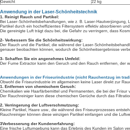
Gewicht
22 kg
Anwendung in der Laser-Schönheitstechnik
1. Reinigt Rauch und Partikel:
Bei Laser-Schönheitsbehandlungen, wie z. B. Laser-Hautverjüngung, 
Partikel durch ein hocheffizientes Filtersystem effektiv absorbieren und
Die gereinigte Luft trägt dazu bei, die Gefahr zu verringern, dass K
2- Verbessern Sie die Schönheitswirkung:
Der Rauch und die Partikel, die während der Laser-Schönheitsbehand
genauer beobachten können, wodurch die Schönheitsergebnisse verb
3- Schaffen Sie ein angenehmes Umfeld:
Der Fume Extractor kann den Geruch und den Rauch entfernen, der wä
Anwendungen in der Friseurindustrie (nicht Rauchentzug im tradi
Obwohl die Friseurindustrie im allgemeinen keine Laser direkt zur Rauc
1. Entfernen von chemischem Geruch:
Chemikalien wie Haarfärbemittel und Permanenten, die bei der Frisur
Der Rauchreiniger kann diese chemischen Gerüche durch das Filtration
2. Verringerung der Luftverschmutzung:
Kleine Partikel, Haare usw., die während des Friseurprozesses entsteh
Rauchreiniger können diese winzigen Partikel einfangen und die Luft
3Verbesserung der Kundenerfahrung:
Eine frische Luftumgebung kann das Erlebnis des Kunden im Salon ve