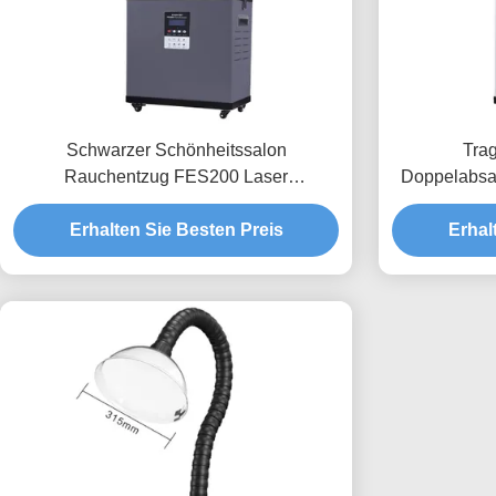
Schwarzer Schönheitssalon
Trag
Rauchentzug FES200 Laser
Doppelabsa
Rauchreiniger für Moxibustion Nagel-
bei gering
Erhalten Sie Besten Preis
Haarsalon
Erhal
S