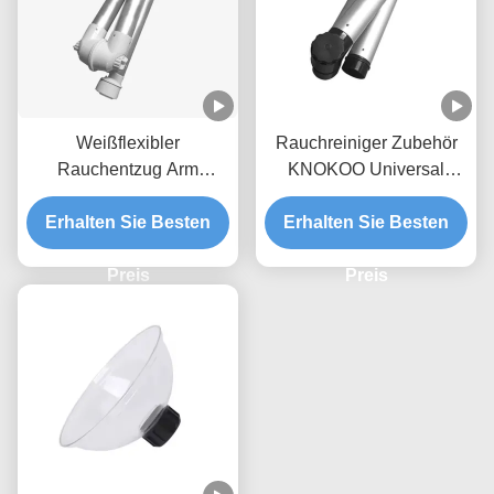
Weißflexibler
Rauchreiniger Zubehör
Rauchentzug Arm
KNOKOO Universal
Aluminiumlegierung für
Aluminiumlegierung
Erhalten Sie Besten
Rauchentzug
Klappsaugarm, 75mm
Erhalten Sie Besten
Schnittstelle
Preis
Preis