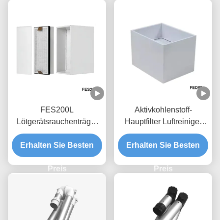
FES200L
Aktivkohlenstoff-
Lötgerätsrauchenträger
Hauptfilter Luftreiniger
Zubehör Ersatzfilter Set
Filter für FED80
Erhalten Sie Besten
4,5 kg
Erhalten Sie Besten
Schweißrauchabzug
Preis
Preis