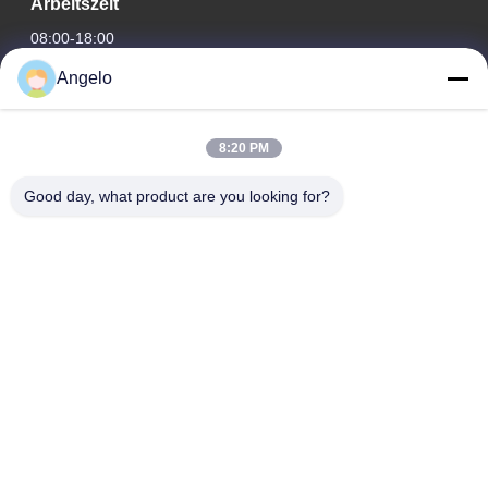
Arbeitszeit
08:00-18:00
Angelo
Unsere Adresse
Firmenadresse
8:20 PM
Zimmer 1508, Taojing Business Building, Minbao Road,
Minzhi Street, Bezirk Longhua, Stadt Shenzhen, Provinz
Good day, what product are you looking for?
Guangdong
Fabrikanschrift
Bezirk Longhua, Stadt Shenzhen, Provinz Guangdong
Telefon
0086-755-29004522
Gute Qualität Chinas Laser-Dampfauszieher Lieferant. Copyright-