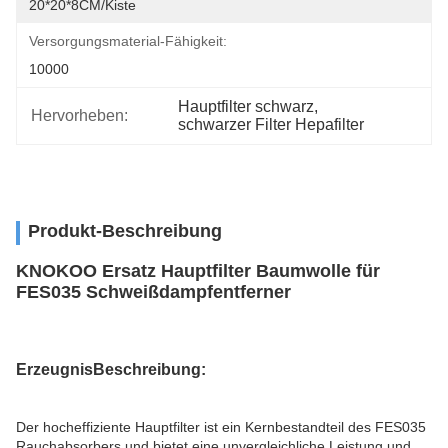
20*20*8CM/Kiste
Versorgungsmaterial-Fähigkeit:
10000
Hauptfilter schwarz
, 
Hervorheben:
schwarzer Filter Hepafilter
Produkt-Beschreibung
KNOKOO Ersatz Hauptfilter Baumwolle für
FES035 Schweißdampfentferner
Erzeugnis
Beschreibung
:
Der hocheffiziente Hauptfilter ist ein Kernbestandteil des FES035
Rauchabsorbers und bietet eine unvergleichliche Leistung und