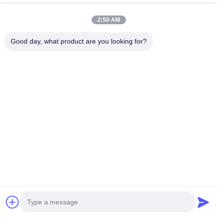
Firmenadresse
2:50 AM
Zimmer 1508, Taojing Business Building, Minbao Road,
Minzhi Street, Bezirk Longhua, Stadt Shenzhen, Provinz
Good day, what product are you looking for?
Guangdong
Fabrikanschrift
Bezirk Longhua, Stadt Shenzhen, Provinz Guangdong
Telefon
0086-755-29004522
Gute Qualität Chinas Laser-Dampfauszieher Lieferant. Copyright-
© -2026 Shenzhen Knowhow Technology Co.,limited . Alle Rechte
vorbehalten.
Privacy policy
|
Sitemap