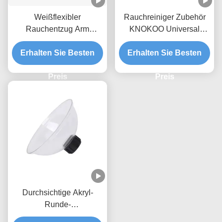
Weißflexibler
Rauchreiniger Zubehör
Rauchentzug Arm
KNOKOO Universal
Aluminiumlegierung für
Aluminiumlegierung
Erhalten Sie Besten
Rauchentzug
Klappsaugarm, 75mm
Erhalten Sie Besten
Schnittstelle
Preis
Preis
Durchsichtige Akryl-
Runde-
Räucherabzugsspritze