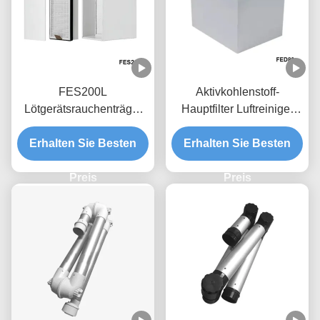
FES200L
Aktivkohlenstoff-
Lötgerätsrauchenträger
Hauptfilter Luftreiniger
Zubehör Ersatzfilter Set
Filter für FED80
Erhalten Sie Besten
4,5 kg
Erhalten Sie Besten
Schweißrauchabzug
Preis
Preis