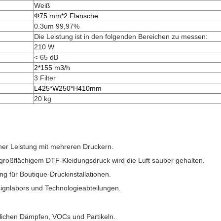
Weiß
Φ75 mm*2 Flansche
0.3um 99,97%
Die Leistung ist in den folgenden Bereichen zu messen:
210 W
< 65 dB
2*155 m3/h
3 Filter
L425*W250*H410mm
20 kg
her Leistung mit mehreren Druckern.
 großflächigem DTF-Kleidungsdruck wird die Luft sauber gehalten.
ung für Boutique-Druckinstallationen.
signlabors und Technologieabteilungen.
dlichen Dämpfen, VOCs und Partikeln.