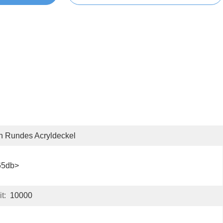
n Rundes Acryldeckel
65db>
t:
10000