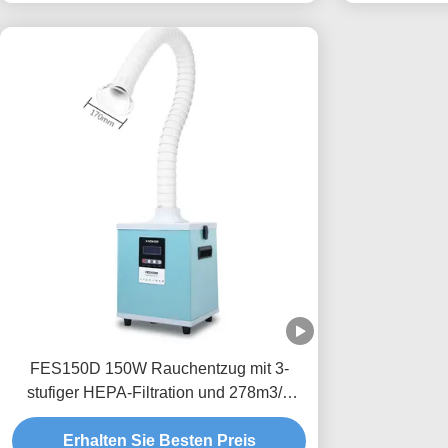
FES150D 150W Rauchentzug mit 3-
stufiger HEPA-Filtration und 278m3/h
Luftgeschwindigkeit für DTF und 3D-
Erhalten Sie Besten Preis
Drucker