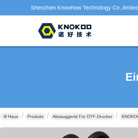
Shenzhen Knowhow Technology Co.,limite
Ei
Haus
Produits
Absauggerät Für DTF-Drucker
KNOKOO 