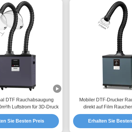
nal DTF Rauchabsaugung
Mobiler DTF-Drucker Ra
m²/h Luftstrom für 3D-Druck
direkt auf Film Rauche
verstellbarem A
ten Sie Besten Preis
Erhalten Sie Besten