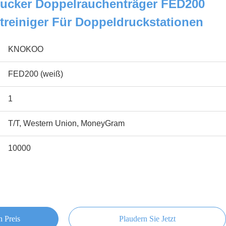
cker Doppelrauchenträger FED200
treiniger Für Doppeldruckstationen
KNOKOO
FED200 (weiß)
1
T/T, Western Union, MoneyGram
10000
n Preis
Plaudern Sie Jetzt