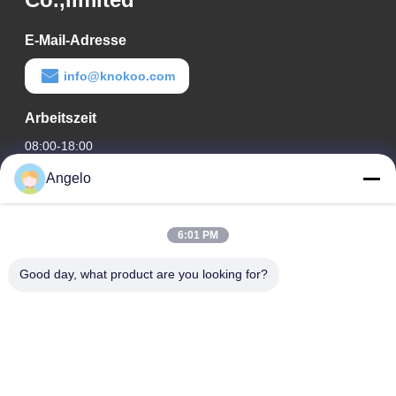
E-Mail-Adresse
info@knokoo.com
Arbeitszeit
08:00-18:00
Angelo
Unsere Adresse
Firmenadresse
6:01 PM
Zimmer 1508, Taojing Business Building, Minbao Road,
Minzhi Street, Bezirk Longhua, Stadt Shenzhen, Provinz
Good day, what product are you looking for?
Guangdong
Fabrikanschrift
Bezirk Longhua, Stadt Shenzhen, Provinz Guangdong
Telefon