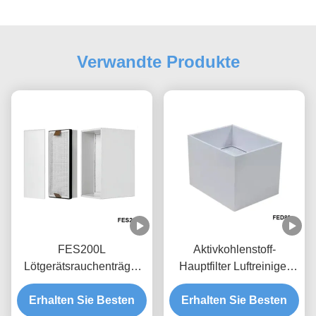
Verwandte Produkte
FES200L
Aktivkohlenstoff-
Lötgerätsrauchenträger
Hauptfilter Luftreiniger
Zubehör Ersatzfilter Set
Filter für FED80
Erhalten Sie Besten
4,5 kg
Erhalten Sie Besten
Schweißrauchabzug