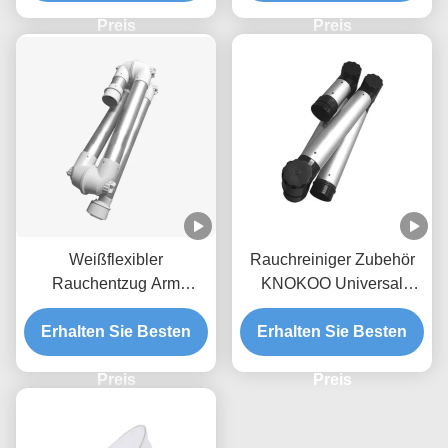
Preis
Preis
Weißflexibler
Rauchreiniger Zubehör
Rauchentzug Arm
KNOKOO Universal
Aluminiumlegierung für
Aluminiumlegierung
Erhalten Sie Besten
Rauchentzug
Klappsaugarm, 75mm
Erhalten Sie Besten
Schnittstelle
Preis
Preis