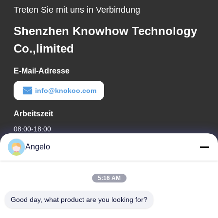
Treten Sie mit uns in Verbindung
Shenzhen Knowhow Technology
Co.,limited
E-Mail-Adresse
info@knokoo.com
Arbeitszeit
08:00-18:00
Angelo
Unsere Adresse
Firmenadresse
5:16 AM
Zimmer 1508, Taojing Business Building, Minbao Road,
Minzhi Street, Bezirk Longhua, Stadt Shenzhen, Provinz
Good day, what product are you looking for?
Guangdong