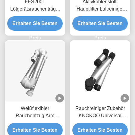
FES200L
Aktivkohlenstoff-
Lötgerätsrauchenträger
Hauptfilter Luftreiniger
Zubehör Ersatzfilter Set
Filter für FED80
Erhalten Sie Besten
4,5 kg
Erhalten Sie Besten
Schweißrauchabzug
Preis
Preis
Weißflexibler
Rauchreiniger Zubehör
Rauchentzug Arm
KNOKOO Universal
Aluminiumlegierung für
Aluminiumlegierung
Erhalten Sie Besten
Rauchentzug
Klappsaugarm, 75mm
Erhalten Sie Besten