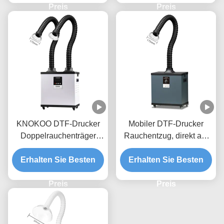
Preis
Preis
KNOKOO DTF-Drucker
Mobiler DTF-Drucker
Doppelrauchenträger
Rauchentzug, direkt auf
FED200
Film Rauchentzug mit
Hochleistungsluftreiniger
Erhalten Sie Besten
Erhalten Sie Besten
verstellbarem Arm
für Doppeldruckstationen
Preis
Preis