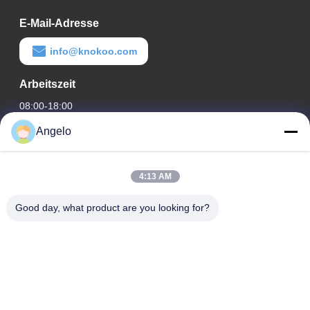
E-Mail-Adresse
info@knokoo.com
Arbeitszeit
08:00-18:00
Angelo
Unsere Adresse
Firmenadresse
4:13 AM
Zimmer 1508, Taojing Business Building, Minbao Road,
Minzhi Street, Bezirk Longhua, Stadt Shenzhen, Provinz
Good day, what product are you looking for?
Guangdong
Fabrikanschrift
Bezirk Longhua, Stadt Shenzhen, Provinz Guangdong
Telefon
0086-755-29004522