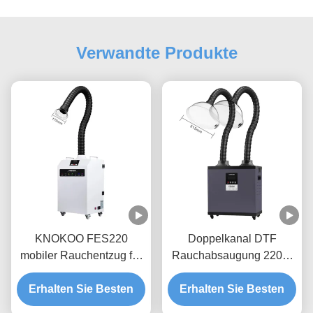
Verwandte Produkte
KNOKOO FES220
Doppelkanal DTF
mobiler Rauchentzug für
Rauchabsaugung 220W
DTF-Drucker 220W
mit 310m²/h Luftstrom für
Erhalten Sie Besten
AC220V AC110V
Erhalten Sie Besten
3D-Druck