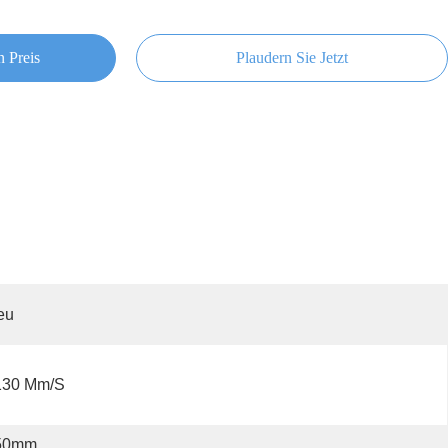
n Preis
Plaudern Sie Jetzt
eu
130 Mm/s
50mm