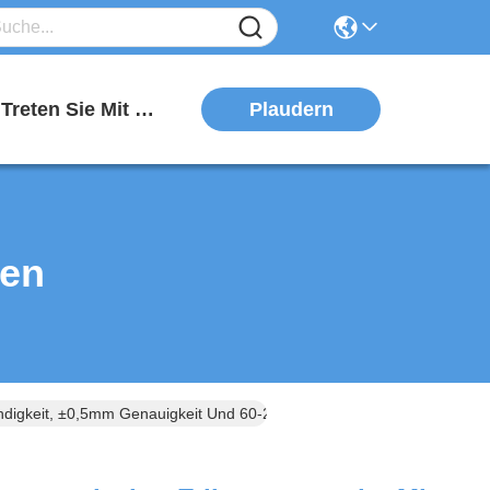
Plaudern
Treten Sie Mit Uns In Verbindung
ten
keit, ±0,5mm Genauigkeit Und 60-200 Etiketten/Min. Etikettiergesch