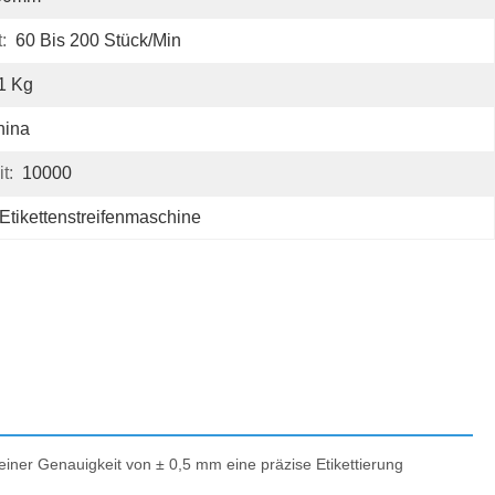
:
60 Bis 200 Stück/min
1 Kg
hina
t:
10000
Etikettenstreifenmaschine
einer Genauigkeit von ± 0,5 mm eine präzise Etikettierung