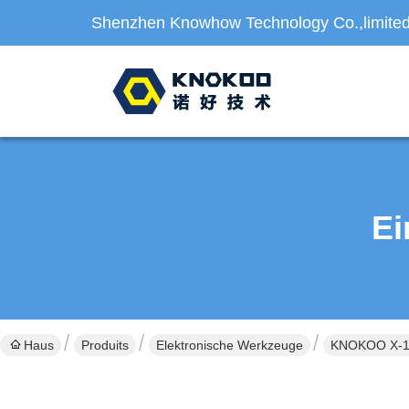
Shenzhen Knowhow Technology Co.,limite
Ei
Haus
Produits
Elektronische Werkzeuge
KNOKOO X-130