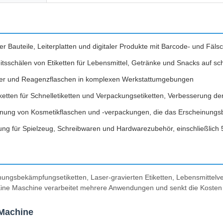
r Bauteile, Leiterplatten und digitaler Produkte mit Barcode- und Fä
sschälen von Etiketten für Lebensmittel, Getränke und Snacks auf sch
älter und Reagenzflaschen in komplexen Werkstattumgebungen
iketten für Schnelletiketten und Verpackungsetiketten, Verbesserung d
chnung von Kosmetikflaschen und -verpackungen, die das Erscheinungs
ung für Spielzeug, Schreibwaren und Hardwarezubehör, einschließlich
hungsbekämpfungsetiketten, Laser-gravierten Etiketten, Lebensmittelve
Eine Maschine verarbeitet mehrere Anwendungen und senkt die Kosten 
Machine