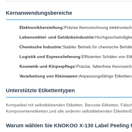
Kernanwendungsbereiche
Elektronikherstellung:
Präzise Kennzeichnung elektronische
Lebensmittel- und Getränkeindustrie:
Hochgeschwindigkeit
Chemische Industrie:
Stabiler Betrieb für chemische Beh
Logistik und Expresslieferung:
Effizientes Schälen von Et
Kosmetik und Körperpflege:
Präzise, faltenfreie Kennzei
Verarbeitung von Kleinwaren:
Anpassungsfähige Etikettier
Unterstützte Etikettentypen
Kompatibel mit selbstklebenden Etiketten, Barcode-Etiketten, Fälsc
Komponentenetiketten,und alle anderen selbstklebenden Etiketten
Warum wählen Sie KNOKOO X-130 Label Peeling 