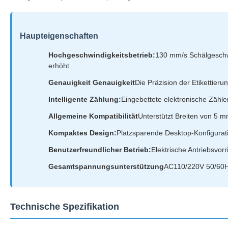
Haupteigenschaften
Hochgeschwindigkeitsbetrieb:
130 mm/s Schälgeschwi
erhöht
Genauigkeit Genauigkeit
Die Präzision der Etikettieru
Intelligente Zählung:
Eingebettete elektronische Zähl
Allgemeine Kompatibilität
Unterstützt Breiten von 5 
Kompaktes Design:
Platzsparende Desktop-Konfigurati
Benutzerfreundlicher Betrieb:
Elektrische Antriebsvorr
Gesamtspannungsunterstützung
AC110/220V 50/60HZ
Technische Spezifikation