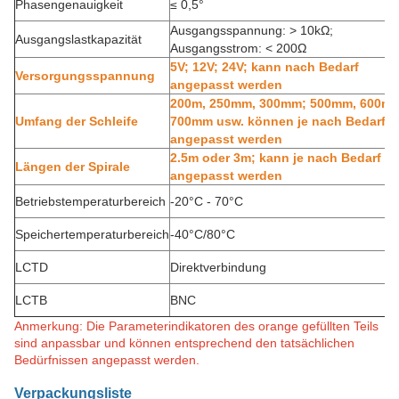
Phasengenauigkeit
≤ 0,5°
Ausgangsspannung: > 10kΩ;
Ausgangslastkapazität
Ausgangsstrom: < 200Ω
5V; 12V; 24V; kann nach Bedarf
Versorgungsspannung
angepasst werden
200m, 250mm, 300mm; 500mm, 600m
Umfang der Schleife
700mm usw. können je nach Bedarf
angepasst werden
2.5m oder 3m; kann je nach Bedarf
Längen der Spirale
angepasst werden
Betriebstemperaturbereich
-20°C
-
70°C
Speichertemperaturbereich
-40°C/80°C
LCTD
Direktverbindung
LCTB
BNC
Anmerkung: Die Parameterindikatoren des orange gefüllten Teils
sind anpassbar und können entsprechend den tatsächlichen
Bedürfnissen angepasst werden.
Verpackungsliste