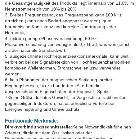
die Gesamtgenauigkeit des Produkts liegt innerhalb von ±1.0% im
Nennstrombereich von 10% bis 20%;
3. Breites Frequenzband, das Frequenzband kann 100 kHz
erreichen (kann nach Bedarf angepasst werden), gute
harmonische Konsistenz und korrekte Übertragung jeder
Harmonik;
4- extrem geringe Phasenverschiebung, 50 Hz-
Phasenverschiebung von weniger als 0,7 Grad, was weniger ist
als der nationale Standardwert;
5. ausgezeichnete Hochfrequenzreaktionsmerkmale, kann weit
verbreitet bei der Signaldetektion von Hochfrequenzharmoniken,
komplexen Wellenformen, Stromschwellen usw. verwendet
werden;
6. kein Phänomen der magnetischen Sättigung, breiter
Eingangsbereich, bis zu hunderten kA, erben die
ausgezeichneten Eigenschaften der Rogowski-Spule;
7Kleine Größe, leichtes Gewicht, im Vergleich zu traditionellen
gegenseitigen Induktoren, hat es erhebliche Vorteile bei
Energieeinsparung und Umweltschutz.
Funktionale Merkmale:
Direktverbindungsschnittstelle:
Keine Notwendigkeit für einen
Adapter, direkt mit dem Oszilloskop oder der
Datenerfassungsanlage verbinden, um Signalverlust zu