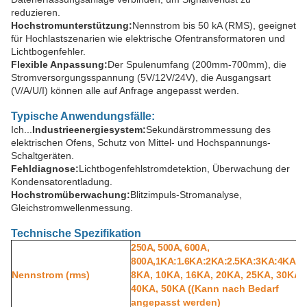
reduzieren.
Hochstromunterstützung:
Nennstrom bis 50 kA (RMS), geeignet
für Hochlastszenarien wie elektrische Ofentransformatoren und
Lichtbogenfehler.
Flexible Anpassung:
Der Spulenumfang (200mm-700mm), die
Stromversorgungsspannung (5V/12V/24V), die Ausgangsart
(V/A/U/I) können alle auf Anfrage angepasst werden.
Typische Anwendungsfälle:
Ich...
Industrieenergiesystem:
Sekundärstrommessung des
elektrischen Ofens, Schutz von Mittel- und Hochspannungs-
Schaltgeräten.
Fehldiagnose:
Lichtbogenfehlstromdetektion, Überwachung der
Kondensatorentladung.
Hochstromüberwachung:
Blitzimpuls-Stromanalyse,
Gleichstromwellenmessung.
Technische Spezifikation
250A, 500A, 600A,
800A,1
K
A:1
.6K
A:2
K
A:2
.
5
K
A:3
K
A:4
K
A:
5
Nennstrom (rms)
8KA, 10KA, 16KA, 20KA, 25KA, 30KA,
40KA, 50KA ((Kann nach Bedarf
angepasst werden)