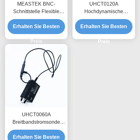
MEASTEK BNC-
UHCT0120A
Schnittstelle Flexible
Hochdynamische
Stromprobe LCTB-Serie
Stromsonde 0,12 kA
Erhalten Sie Besten
Anpassungsfähige
Spitzenleistung 70%/ms
Erhalten Sie Besten
Flexible Rogowski
Dämpfung,
Spulenprobe
Preis
Interferenzschutz
Preis
UHCT0060A
Breitbandstromsonde
100mV/A Empfindlichkeit
Erhalten Sie Besten
für