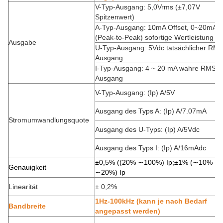
V-Typ-Ausgang: 5,0Vrms (±7,07V
Spitzenwert)
A-Typ-Ausgang: 10mA Offset, 0~20mA
(Peak-to-Peak) sofortige Wertleistung
Ausgabe
U-Typ-Ausgang: 5Vdc tatsächlicher RMS
Ausgang
I-Typ-Ausgang: 4 ~ 20 mA wahre RMS-
Ausgang
V-Typ-Ausgang: (Ip) A/5V
Ausgang des Typs A: (Ip) A/7.07mA
Stromumwandlungsquote
Ausgang des U-Typs: (Ip) A/5Vdc
Ausgang des Typs I: (Ip) A/16mAdc
±0,5% ((20% ∼100%) Ip;±1% (∼10%
Genauigkeit
∼20%) Ip
Linearität
± 0,2%
1Hz-100kHz (kann je nach Bedarf
Bandbreite
angepasst werden)