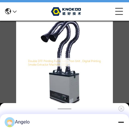
Doppel-DTF-Druckrauchentzugsanlage,
Angelo
Digitaldruckrauchentzugmaschine 200W