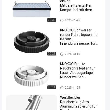
dicker
Mittlereffizienzfilter
Kompatibel mit dem
Schweißrauchreiniger
FES150
Zubehör für Absauggeräte
00:39
2025-11-25
KNOKOO Schwarzer
runder Rohrstöpsel mit
83 mm
Innendurchmesser für
staubdichte und
auslaufsichere
Zubehör für Absauggeräte
00:29
2026-03-16
Abdichtung in
Rauchabsauganlagen -
KNOKOO Ersatz-
Plug-and-Play-Design
Rauchrohrstopfen für
Laser-Absauganlage |
Runder weißer
Anschlussdichtring
Zubehör für Absauggeräte
00:11
2025-11-25
Weißflexibler
Rauchentzug Arm
Aluminiumlegierung für