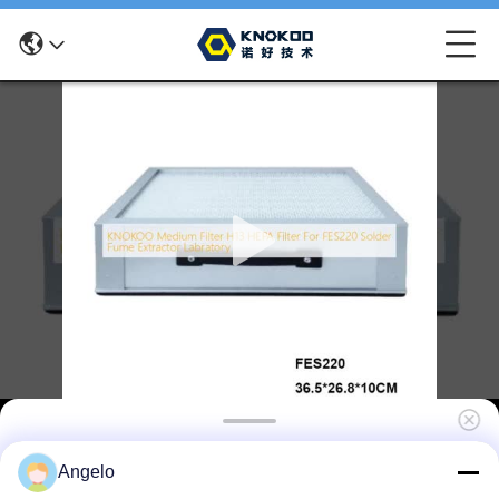
KNOKOO Medium Filter H13 HEPA Filter für
Angelo
FES220 Schweißdampfschläger Labor