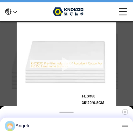
KNOKOO Vorfilter Industrieöl-Absorber-
Angelo
Baumwolle für FES350 Laser-Rauch-