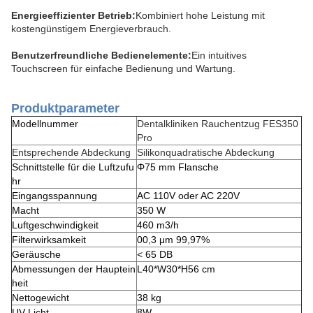
Energieeffizienter Betrieb:
Kombiniert hohe Leistung mit
kostengünstigem Energieverbrauch.
Benutzerfreundliche Bedienelemente:
Ein intuitives
Touchscreen für einfache Bedienung und Wartung.
Produktparameter
Modellnummer
Dentalkliniken Rauchentzug FES350
Pro
Entsprechende Abdeckung
Silikonquadratische Abdeckung
Schnittstelle für die Luftzufu
Φ75 mm Flansche
hr
Eingangsspannung
AC 110V oder AC 220V
Macht
350 W
Luftgeschwindigkeit
460 m3/h
Filterwirksamkeit
00,3 μm 99,97%
Geräusche
< 65 DB
Abmessungen der Hauptein
L40*W30*H56 cm
heit
Nettogewicht
38 kg
UV-Licht
8W