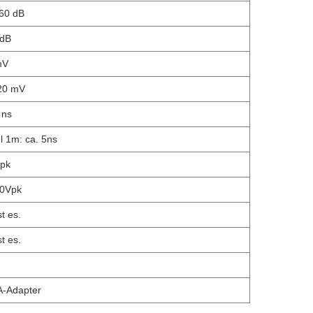
60 dB
dB
mV
20 mV
 ns
 1m: ca. 5ns
Vpk
00Vpk
st es.
st es.
A-Adapter