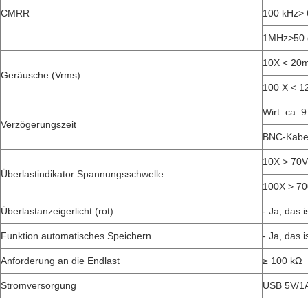
CMRR
100 kHz> 
1MHz>50 
10X < 20
Geräusche (Vrms)
100 X < 1
Wirt: ca. 9
Verzögerungszeit
BNC-Kabel
10X > 70
Überlastindikator Spannungsschwelle
100X > 7
Überlastanzeigerlicht (rot)
- Ja, das i
Funktion automatisches Speichern
- Ja, das i
Anforderung an die Endlast
≥ 100 kΩ
Stromversorgung
USB 5V/1