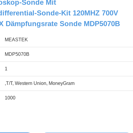
oskop-Sonde Mit
fferential-Sonde-Kit 120MHZ 700V
0X Dämpfungsrate Sonde MDP5070B
MEASTEK
MDP5070B
1
,T/T, Western Union, MoneyGram
1000