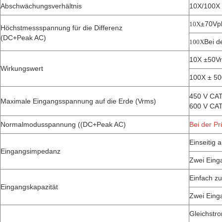
Abschwächungsverhältnis
10X/100X
±70Vp
10X
Höchstmessspannung für die Differenz
(DC+Peak AC)
Bei d
100X
10X ±50V
Wirkungswert
100X ± 5
450 V CAT
Maximale Eingangsspannung auf die Erde (Vrms)
600 V CAT
Normalmodusspannung ((DC+Peak AC)
Bei der Pr
Einseitig 
Eingangsimpedanz
Zwei Eing
Einfach zu
Eingangskapazität
Zwei Eing
Gleichstr