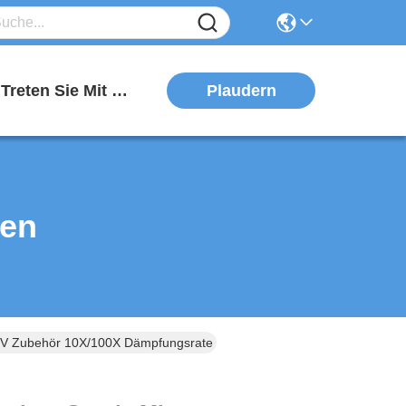
Plaudern
Treten Sie Mit Uns In Verbindung
ten
00V Zubehör 10X/100X Dämpfungsrate Sonde MDP5070B