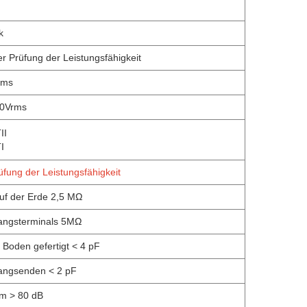
k
er Prüfung der Leistungsfähigkeit
rms
00Vrms
II
I
üfung der Leistungsfähigkeit
auf der Erde 2,5 MΩ
angsterminals 5MΩ
 Boden gefertigt < 4 pF
angsenden < 2 pF
om > 80 dB