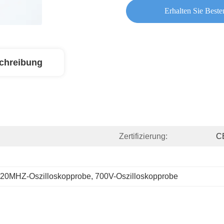
Erhalten Sie Beste
chreibung
Zertifizierung:
C
20MHZ-Oszilloskopprobe
, 
700V-Oszilloskopprobe