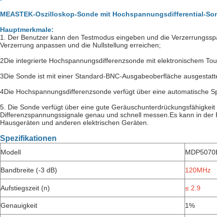
MEASTEK-Oszilloskop-Sonde mit Hochspannungsdifferential-S
Hauptmerkmale:
1. Der Benutzer kann den Testmodus eingeben und die Verzerrungsspan
Verzerrung anpassen und die Nullstellung erreichen;
2Die integrierte Hochspannungsdifferenzsonde mit elektronischem Touc
3Die Sonde ist mit einer Standard-BNC-Ausgabeoberfläche ausgestattet
4Die Hochspannungsdifferenzsonde verfügt über eine automatische Spe
5. Die Sonde verfügt über eine gute Geräuschunterdrückungsfähigkei
Differenzspannungssignale genau und schnell messen.Es kann in der Fo
Hausgeräten und anderen elektrischen Geräten.
Spezifikationen
Modell
MDP5070
Bandbreite (-3 dB)
120
MHz
Aufstiegszeit (n)
≤ 2.9
Genauigkeit
1%