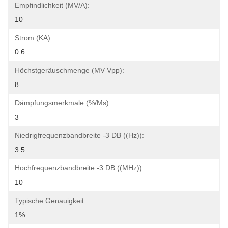
Empfindlichkeit (mV/A):
10
Strom (KA):
0.6
Höchstgeräuschmenge (mV Vpp):
8
Dämpfungsmerkmale (%/ms):
3
Niedrigfrequenzbandbreite -3 DB ((Hz)):
3.5
Hochfrequenzbandbreite -3 DB ((MHz)):
10
Typische Genauigkeit:
1%