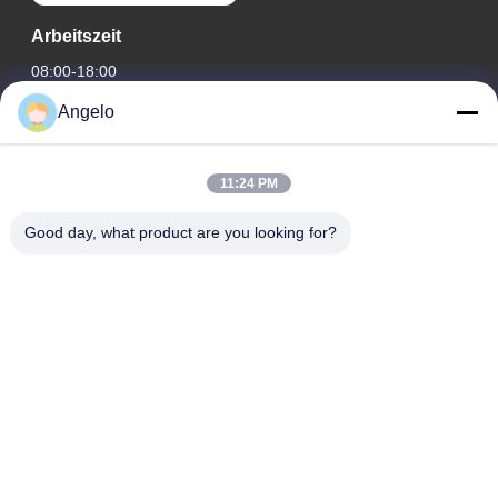
Arbeitszeit
08:00-18:00
Angelo
Unsere Adresse
Firmenadresse
11:24 PM
Zimmer 1508, Taojing Business Building, Minbao Road,
Minzhi Street, Bezirk Longhua, Stadt Shenzhen, Provinz
Good day, what product are you looking for?
Guangdong
Fabrikanschrift
Bezirk Longhua, Stadt Shenzhen, Provinz Guangdong
Telefon
0086-755-29004522