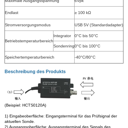
Maximale Ausgangsspannung
6Vpk
Endlast
≥ 100 kΩ
Stromversorgungsmodus
USB 5V (Standardadapter)
Integrator
0°C bis 50°C
Betriebstemperaturbereich
Sondenring
0°C bis 100°C
Speichertemperaturbereich
-40°C/80°C
Beschreibung des Produkts
(Beispiel: HCTS0120A)
1) Eingabeoberfläche: Eingangsterminal für das Prüfsignal der
aktuellen Sonde.
2) Ausgangsoberfläche: Ausgangsterminal des Signals des