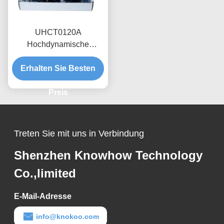
UHCT0120A
Hochdynamische
Stromsonde 0,12 kA
Spitzenleistung 70%/ms
Erhalten Sie Besten
Dämpfung,
Interferenzschutz
Preis
Treten Sie mit uns in Verbindung
Shenzhen Knowhow Technology
Co.,limited
E-Mail-Adresse
info@knokoo.com