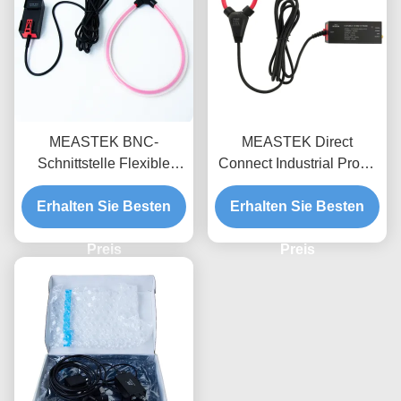
MEASTEK BNC-
MEASTEK Direct
Schnittstelle Flexible
Connect Industrial Probe
Stromprobe LCTB-Serie
LCTD-Serie
Erhalten Sie Besten
Anpassungsfähige
Niedrigfrequenz-Flexible-
Erhalten Sie Besten
Flexible Rogowski
Strom-Sonde, globale
Spulenprobe
Preis
Anpassung der
Preis
Spannung