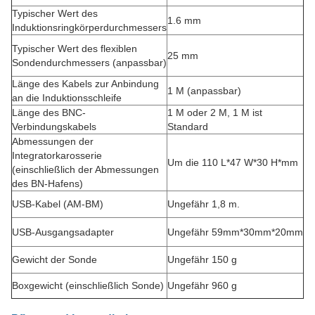
Typischer Wert des
1.6 mm
Induktionsringkörperdurchmessers
Typischer Wert des flexiblen
25 mm
Sondendurchmessers (anpassbar)
Länge des Kabels zur Anbindung
1 M (anpassbar)
an die Induktionsschleife
Länge des BNC-
1 M oder 2 M, 1 M ist
Verbindungskabels
Standard
Abmessungen der
Integratorkarosserie
Um die 110 L*47 W*30 H*mm
(einschließlich der Abmessungen
des BN-Hafens)
USB-Kabel (AM-BM)
Ungefähr 1,8 m.
USB-Ausgangsadapter
Ungefähr 59mm*30mm*20mm
Gewicht der Sonde
Ungefähr 150 g
Boxgewicht (einschließlich Sonde)
Ungefähr 960 g