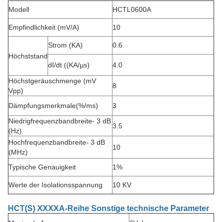
Modell
HCTL0600A
Empfindlichkeit (mV/A)
10
Strom (KA)
0.6
Höchststand
dI/dt ((KA/μs)
4.0
Höchstgeräuschmenge (mV
8
Vpp)
Dämpfungsmerkmale
(%/ms)
3
Niedrigfrequenzbandbreite
- 3 dB
3.5
(Hz)
Hochfrequenzbandbreite
- 3 dB
10
(MHz)
Typische Genauigkeit
1%
Werte der Isolationsspannung
10 KV
HCT(S) XXXXA-Reihe Sonstige technische Parameter