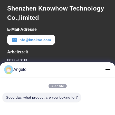
Shenzhen Knowhow Technology
Co.,limited
E-Mail-Adresse
info@knokoo.com
Arbeitszeit
08:00-18:00
Angelo
Unsere Adresse
Firmenadresse
4:27 AM
Zimmer 1508, Taojing Business Building, Minbao Road,
Minzhi Street, Bezirk Longhua, Stadt Shenzhen, Provinz
Good day, what product are you looking for?
Guangdong
Fabrikanschrift