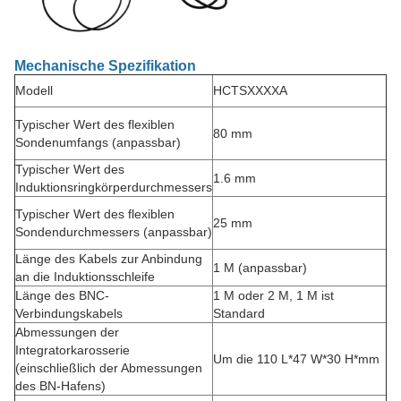
Mechanische Spezifikation
Modell
HCTSXXXXA
Typischer Wert des flexiblen
80 mm
Sondenumfangs (anpassbar)
Typischer Wert des
1.6 mm
Induktionsringkörperdurchmessers
Typischer Wert des flexiblen
25 mm
Sondendurchmessers (anpassbar)
Länge des Kabels zur Anbindung
1 M (anpassbar)
an die Induktionsschleife
Länge des BNC-
1 M oder 2 M, 1 M ist
Verbindungskabels
Standard
Abmessungen der
Integratorkarosserie
Um die 110 L*47 W*30 H*mm
(einschließlich der Abmessungen
des BN-Hafens)