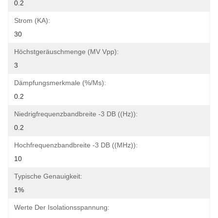
0.2
Strom (KA):
30
Höchstgeräuschmenge (mV Vpp):
3
Dämpfungsmerkmale (%/ms):
0.2
Niedrigfrequenzbandbreite -3 DB ((Hz)):
0.2
Hochfrequenzbandbreite -3 DB ((MHz)):
10
Typische Genauigkeit:
1%
Werte Der Isolationsspannung: