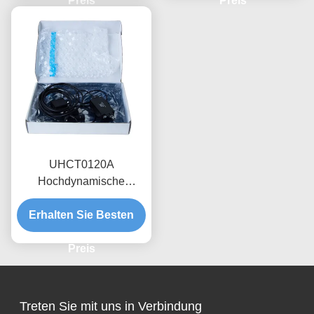
Spulenprobe
Preis
Anpassung der
Preis
Spannung
UHCT0120A
Hochdynamische
Stromsonde 0,12 kA
Spitzenleistung 70%/ms
Erhalten Sie Besten
Dämpfung,
Interferenzschutz
Preis
Treten Sie mit uns in Verbindung