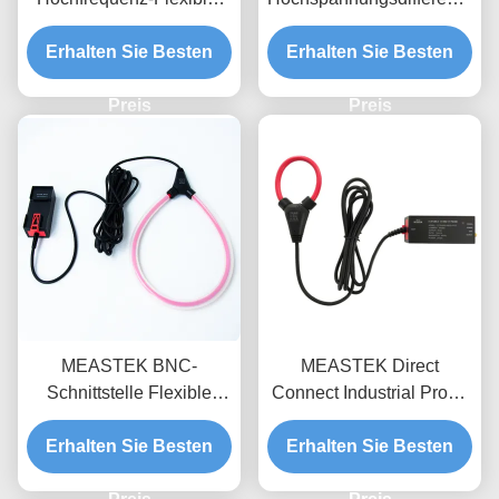
Strom-Sonde mit
700V-Bereich, 100MHz-
Erhalten Sie Besten
200mV/A
Erhalten Sie Besten
Bandbreite-Floating-
Hochempfindlichkeit
Messung für
50MHz Bandbreite und
Preis
Leistungselektronik
Preis
3,5mm Ultra-Dünnen-
Sonde-Ring für
Halbleiterprüfung
MEASTEK BNC-
MEASTEK Direct
Schnittstelle Flexible
Connect Industrial Probe
Stromprobe LCTB-Serie
LCTD-Serie
Erhalten Sie Besten
Anpassungsfähige
Niedrigfrequenz-Flexible-
Erhalten Sie Besten
Flexible Rogowski
Strom-Sonde, globale