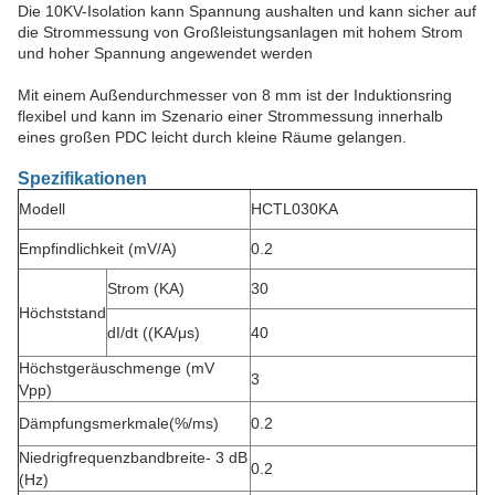
Die 10KV-Isolation kann Spannung aushalten und kann sicher auf
die Strommessung von Großleistungsanlagen mit hohem Strom
und hoher Spannung angewendet werden
Mit einem Außendurchmesser von 8 mm ist der Induktionsring
flexibel und kann im Szenario einer Strommessung innerhalb
eines großen PDC leicht durch kleine Räume gelangen.
Spezifikationen
Modell
HCTL030KA
Empfindlichkeit (mV/A)
0.2
Strom (KA)
30
Höchststand
dI/dt ((KA/μs)
40
Höchstgeräuschmenge (mV
3
Vpp)
Dämpfungsmerkmale
(%/ms)
0.2
Niedrigfrequenzbandbreite
- 3 dB
0.2
(Hz)