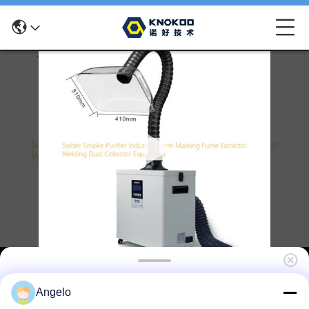
210W Löt-Rauchabsaugung mit 99,99%
Angelo
Filtereffizienz und 320m³/h Luftvolumen für