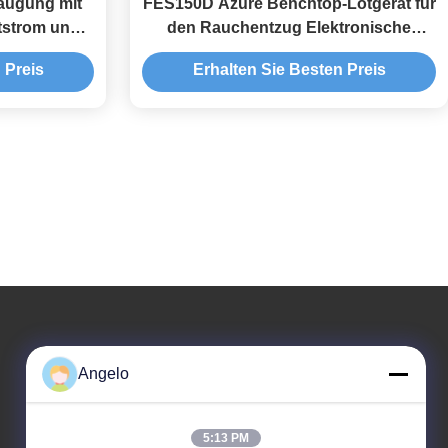
augung mit
FES150D Azure Benchtop-Lötgerät für
tstrom und
den Rauchentzug Elektronische
 für die
Rauchentzugsanlage
 Preis
Erhalten Sie Besten Preis
ung
Unsere Adresse
Angelo
Firmenadresse
Zimmer 1508, Taojing Business Building, Minbao Road,
5:13 PM