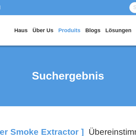
d
Haus
Über Us
Produits
Blogs
Lösungen
Suchergebnis
er Smoke Extractor ]
Übereinsti