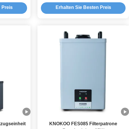
Drucker
 Preis
Erhalten Sie Besten Preis
zugseinheit
KNOKOO FES085 Filterpatrone