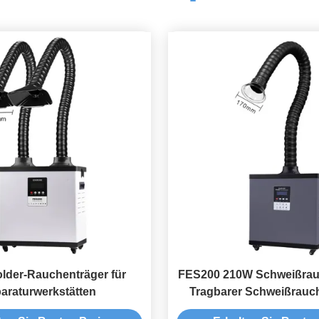
lder-Rauchenträger für
FES200 210W Schweißra
araturwerkstätten
Tragbarer Schweißrauc
Schwarz