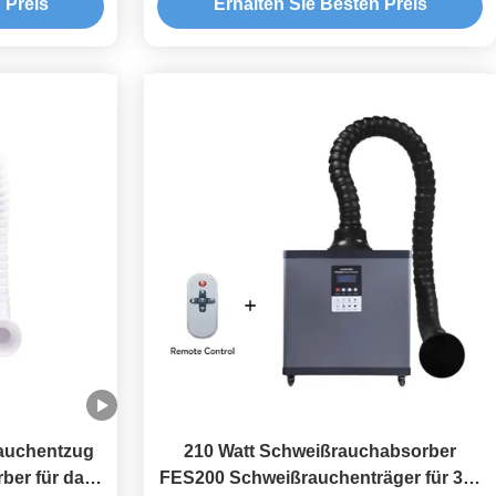
 Preis
Erhalten Sie Besten Preis
Reparaturwerkstätten
auchentzug
210 Watt Schweißrauchabsorber
ber für das
FES200 Schweißrauchenträger für 3D-