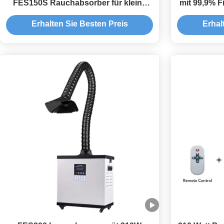
FES150S Rauchabsorber für kleine
mit 99,9% F
Laserdruckerei
200m3/h 
Erhalten Sie Besten Preis
Erhal