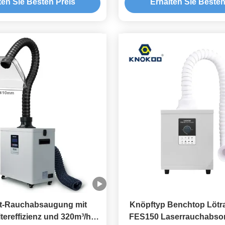
ten Sie Besten Preis
Erhalten Sie Besten
t-Rauchabsaugung mit
Knöpftyp Benchtop Lötr
ltereffizienz und 320m³/h
FES150 Laserrauchabsor