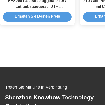
FES200 Laserabsauggerät 210W
210 Watt Po
Lötraubsauggerät / DTF-
mit C
Rauchabsauggerät
platzs
Erhalten Sie Besten Preis
Erhal
Absorpt
Treten Sie Mit Uns In Verbindung
Shenzhen Knowhow Technology