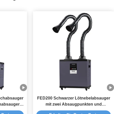
uchabsauger
FED200 Schwarzer Lötnebelabsauger
habsauger
mit zwei Absaugpunkten und
mehrstufiger Filterung für