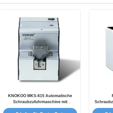
KNOKOO MKS-615 Automatische
Schraubzufuhrmaschine mit
Schraubz
verstellbarer Schiene M1-M5
Schra