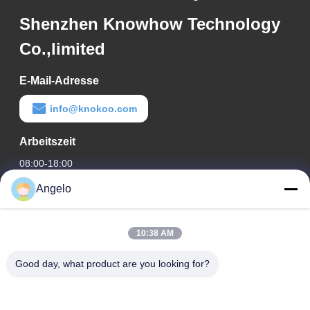
Shenzhen Knowhow Technology
Co.,limited
E-Mail-Adresse
info@knokoo.com
Arbeitszeit
08:00-18:00
Angelo
Unsere Adresse
Firmenadresse
10:38 AM
Zimmer 1508, Taojing Business Building, Minbao Road,
Minzhi Street, Bezirk Longhua, Stadt Shenzhen, Provinz
Good day, what product are you looking for?
Guangdong
Fabrikanschrift