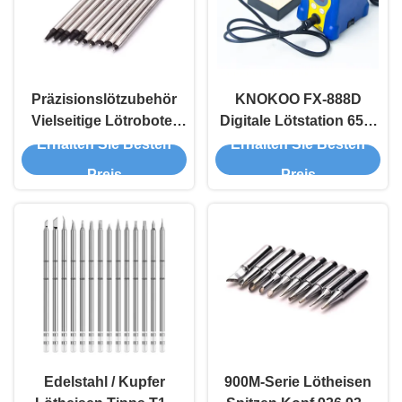
Präzisionslötzubehör
KNOKOO FX-888D
Vielseitige Lötroboter
Digitale Lötstation 65W
Tipps DCN DCS DCM
Hochleistungs-
Erhalten Sie Besten
Erhalten Sie Besten
TM TS Serie
Präzisions-
Preis
Preis
Temperaturregelung für
die Elektronikreparatur
Edelstahl / Kupfer
900M-Serie Lötheisen