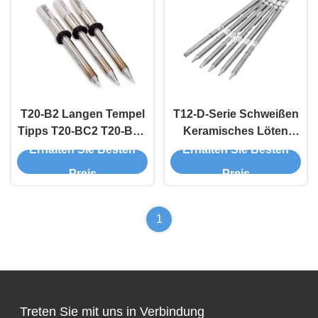
T20-B2 Langen Tempel
T12-D-Serie Schweißen
Tipps T20-BC2 T20-BC3
Keramisches Löten
Lötwasser Tipps OEM
Eisen Spitzen
Erhalten Sie Besten
Erhalten Sie Besten
ODM
Schieferform
Preis
Preis
1
Treten Sie mit uns in Verbindung