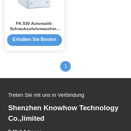
FK-530 Automatik-
Schraubzufuhrmaschine
4kg für M3-Schraub-
Elektronikwerkzeuge
Erhalten Sie Besten
Preis
1
Treten Sie mit uns in Verbindung
Shenzhen Knowhow Technology
Co.,limited