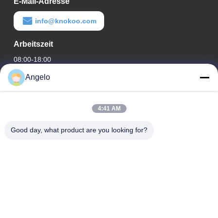
E-Mail-Adresse
info@knokoo.com
Arbeitszeit
08:00-18:00
Angelo
Unsere Adresse
Firmenadresse
4:41 AM
Zimmer 1508, Taojing Business Building, Minbao Road,
Minzhi Street, Bezirk Longhua, Stadt Shenzhen, Provinz
Good day, what product are you looking for?
Guangdong
Fabrikanschrift
Bezirk Longhua, Stadt Shenzhen, Provinz Guangdong
Telefon
0086-755-29004522