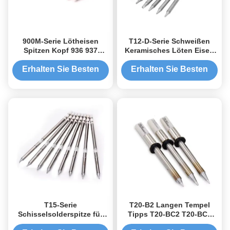
900M-Serie Lötheisen
T12-D-Serie Schweißen
Spitzen Kopf 936 937
Keramisches Löten Eisen
Schweißstand Universal
Spitzen Schieferform
Erhalten Sie Besten
Erhalten Sie Besten
Preis
Preis
T15-Serie
T20-B2 Langen Tempel
Schisselsolderspitze für
Tipps T20-BC2 T20-BC3
FX-951 FX-952 Lötstation
Lötwasser Tipps OEM ODM