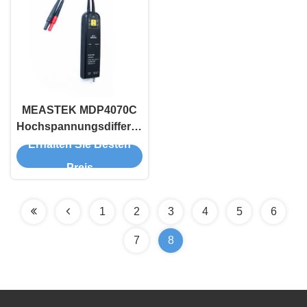
niedrigem Lastwirkung
MEASTEK MDP4070C
Hochspannungsdifferenzsonde
700V 200MHz
Erhalten Sie Besten
Elektronikprüfinstrumente
Preis
1
2
3
4
5
6
7
8