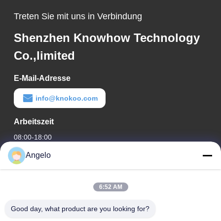
Treten Sie mit uns in Verbindung
Shenzhen Knowhow Technology
Co.,limited
E-Mail-Adresse
info@knokoo.com
Arbeitszeit
08:00-18:00
Angelo
Unsere Adresse
Firmenadresse
6:52 AM
Zimmer 1508, Taojing Business Building, Minbao Road,
Minzhi Street, Bezirk Longhua, Stadt Shenzhen, Provinz
Good day, what product are you looking for?
Guangdong