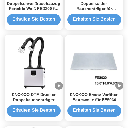
Doppelschweißrauchabzug
Doppelsolder-
Portable Weiß FED200 für
Rauchenträger für
ESD-Lötstation
Reparaturwerkstätten
Erhalten Sie Besten
Erhalten Sie Besten
Preis
Preis
KNOKOO DTF-Drucker
KNOKOO Ersatz-Vorfilter-
Doppelrauchenträger
Baumwolle für FES030
FED200
Schweißrauchenträger
Hochleistungsluftreiniger
Erhalten Sie Besten
Erhalten Sie Besten
für Doppeldruckstationen
Preis
Preis