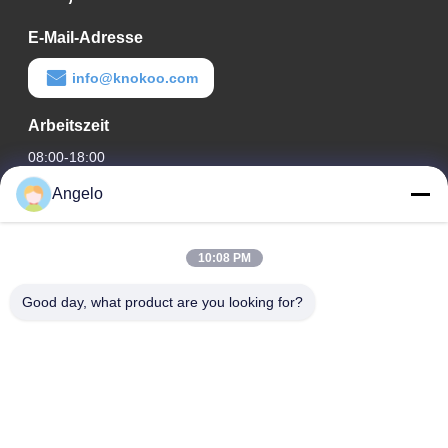
E-Mail-Adresse
info@knokoo.com
Arbeitszeit
08:00-18:00
Angelo
Unsere Adresse
Firmenadresse
10:08 PM
Zimmer 1508, Taojing Business Building, Minbao Road,
Minzhi Street, Bezirk Longhua, Stadt Shenzhen, Provinz
Good day, what product are you looking for?
Guangdong
Fabrikanschrift
Bezirk Longhua, Stadt Shenzhen, Provinz Guangdong
Telefon
0086-755-29004522