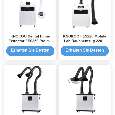
KNOKOO Dental Fume
KNOKOO FES220 Mobile
Extractor FES350 Pro mit
Lab Rauchentzug 220W
460 m3/h
Hochleistungsrauchreiniger
Luftgeschwindigkeit
Erhalten Sie Besten
Erhalten Sie Besten
99,97% Filtrationseffizienz
Preis
Preis
und 4 Filterschichten für
Zahnkliniken