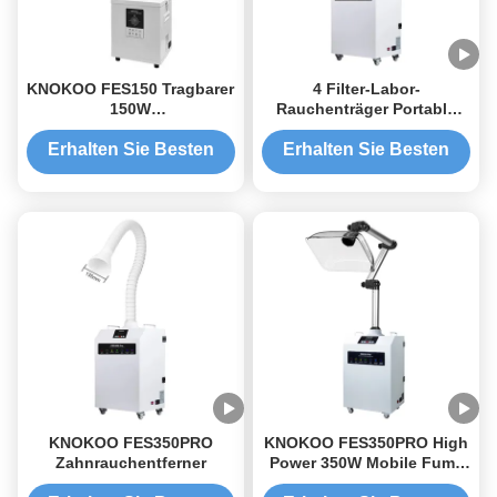
KNOKOO FES150 Tragbarer
4 Filter-Labor-
150W
Rauchenträger Portable
Moxibustionsrauchenträger
350W für chemische Bio-
mit 3-stufigem Filter für
Pharma-Labore
Erhalten Sie Besten
Erhalten Sie Besten
saubere Luft in
Preis
Preis
Therapiezimmern
KNOKOO FES350PRO
KNOKOO FES350PRO High
Zahnrauchentferner
Power 350W Mobile Fume
Extractor für die