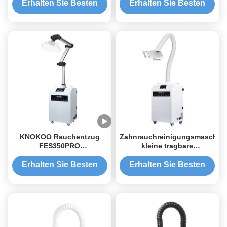
Schönheitslaser-
Erhalten Sie Besten
Erhalten Sie Besten
Fregelentfernung,mit 4
Preis
Preis
Schichten Filter
KNOKOO Rauchentzug
Zahnrauchreinigungsmaschine
FES350PRO
kleine tragbare
Hochleistungsrauchreiniger
Rauchabsauggeräte
für alle
Erhalten Sie Besten
Erhalten Sie Besten
Schönheitsbehandlungen
Preis
Preis
Laser, Mikroneadling