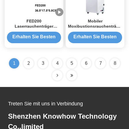
FED200
Mobiler
Laserrauchenträger
Moxibustionsrauchenträger
Zubehör Mittelfilter HEPA-
220 Watt Tragbarer
Filter Weiß
Rauchreiniger
Erhalten Sie Besten
Erhalten Sie Besten
Geräuscharm
Preis
Preis
1
2
3
4
5
6
7
8
Treten Sie mit uns in Verbindung
Shenzhen Knowhow Technology
Co.,limited