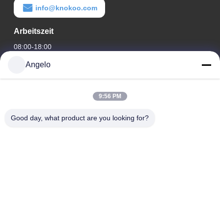
info@knokoo.com
Arbeitszeit
08:00-18:00
Angelo
Unsere Adresse
Firmenadresse
9:56 PM
Zimmer 1508, Taojing Business Building, Minbao Road,
Minzhi Street, Bezirk Longhua, Stadt Shenzhen, Provinz
Good day, what product are you looking for?
Guangdong
Fabrikanschrift
Bezirk Longhua, Stadt Shenzhen, Provinz Guangdong
Telefon
0086-755-29004522