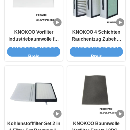
KNOKOO Vorfilter
KNOKOO 4 Schichten
Industriebaumwolle für
Rauchentzug Zubehör
FES200 Schweißgerät
15 KG Für FES350PRO
Erhalten Sie Besten
Erhalten Sie Besten
Rauchentzug
Laser Rauchentzug
Preis
Preis
Rauchreiniger
Kohlenstofffilter-Set 2 in
KNOKOO Baumwolle