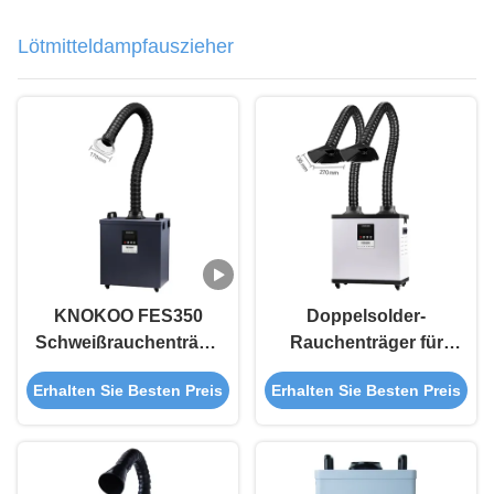
Lötmitteldampfauszieher
KNOKOO FES350
Doppelsolder-
Schweißrauchenträger
Rauchenträger für
mit 430m3/h
Reparaturwerkstätten
Erhalten Sie Besten Preis
Erhalten Sie Besten Preis
Luftvolumen 99,97%
Filtrationswirksamkeit
und Bürstenloser
Motor zum Schweißen