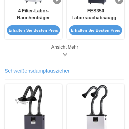
4 Filter-Labor-
FES350
Rauchenträger
Laborrauchabsauggerät
Portable 350W für
mit LCD-Display und
Erhalten Sie Besten Preis
Erhalten Sie Besten Preis
chemische Bio-
4-stufiger Filtration
Pharma-Labore
zur chemischen
Rauchkontrolle mit
Ansicht Mehr
geringer
Geräuschbelastung
Schweißensdampfauszieher