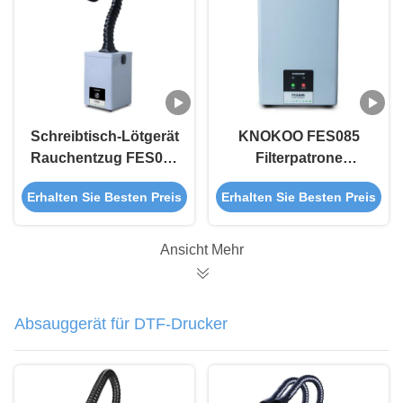
Schreibtisch-Lötgerät
KNOKOO FES085
Rauchentzug FES060
Filterpatrone
Rauchabsorber für
Rauchreiniger 85W
Erhalten Sie Besten Preis
Erhalten Sie Besten Preis
das kleine
Schweißrauchenträger
Lasersolden
Ansicht Mehr
Absauggerät für DTF-Drucker