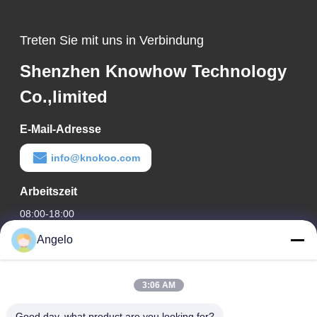
Treten Sie mit uns in Verbindung
Shenzhen Knowhow Technology
Co.,limited
E-Mail-Adresse
info@knokoo.com
Arbeitszeit
08:00-18:00
Angelo
Unsere Adresse
Firmenadresse
3:06 AM
Zimmer 1508, Taojing Business Building, Minbao Road,
Minzhi Street, Bezirk Longhua, Stadt Shenzhen, Provinz
Good day, what product are you looking for?