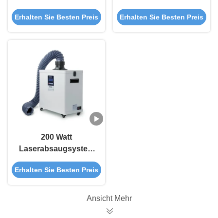
Laserrauchreiniger
Doppelrauchenträger
Erhalten Sie Besten Preis
Erhalten Sie Besten Preis
mit mehrstufiger
für Nagelsalon /
Filtration
Moxibustion
200 Watt
Laserabsaugsystem
Laseraugraver
Erhalten Sie Besten Preis
Rauchreiniger 210
Watt
Ansicht Mehr