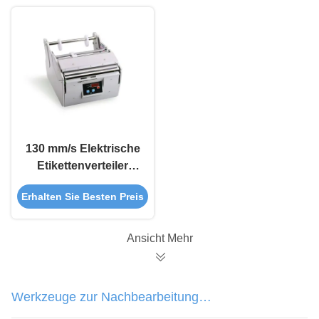
130 mm/s Elektrische
Etikettenverteiler
Manueller Aufkleber
Erhalten Sie Besten Preis
Automatischer
Aufkleberverteiler X-
180
Ansicht Mehr
Werkzeuge zur Nachbearbeitung