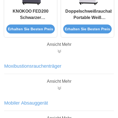
KNOKOO FED200
Doppelschweißrauchabzu
Schwarzer
Portable Weiß
Schweißrauchentzug
FED200 für ESD-
Erhalten Sie Besten Preis
Erhalten Sie Besten Preis
Mehrstationswerkstatt
Lötstation
Rauchentzug
Ansicht Mehr
Moxibustionsrauchenträger
Ansicht Mehr
Mobiler Absauggerät