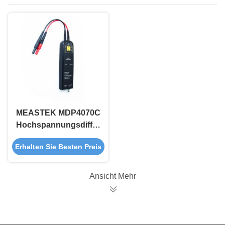
MEASTEK MDP4070C
Hochspannungsdifferenzsonde
700V 200MHz
Erhalten Sie Besten Preis
Elektronikprüfinstrumente
Ansicht Mehr