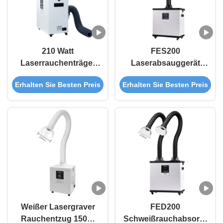
210 Watt
FES200
Laserrauchenträger
Laserabsauggerät
mit L-förmigem
210W
Erhalten Sie Besten Preis
Erhalten Sie Besten Preis
Auspuffanschluss
Lötraubsauggerät /
und 3-stufigem
DTF-
Filtrationsrauchreiniger
Rauchabsauggerät
Weißer Lasergraver
FED200
Rauchentzug 150W
Schweißrauchabsorber,