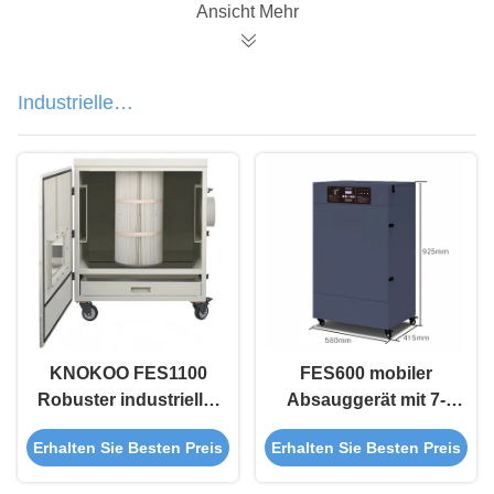
Laser
Ansicht Mehr
Industrielle
Staubentnahmeausrüstung
KNOKOO FES1100
FES600 mobiler
Robuster industrieller
Absauggerät mit 7-
Rauchabsauger, 1100
stufigem Filter 600 W-
Erhalten Sie Besten Preis
Erhalten Sie Besten Preis
W, großer Luftstrom-
Leistungs- und
Staubsammler für
Alarmsystem für die