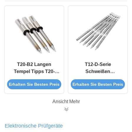
T20-B2 Langen
T12-D-Serie
Tempel Tipps T20-
Schweißen
BC2 T20-BC3
Keramisches Löten
Erhalten Sie Besten Preis
Erhalten Sie Besten Preis
Lötwasser Tipps OEM
Eisen Spitzen
ODM
Schieferform
Ansicht Mehr
Elektronische Prüfgeräte