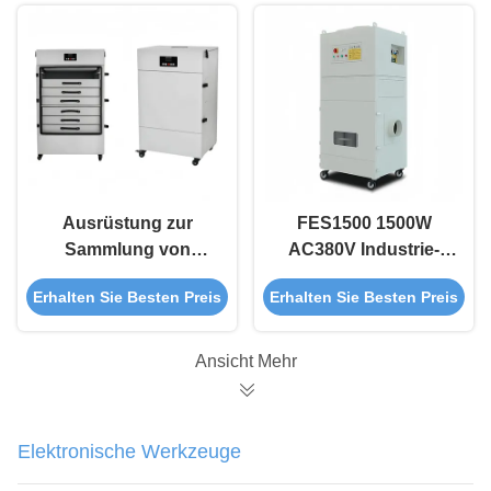
Faser-CO2-
industrielle
Laserschneider und
Staubentsammlung
schwere
Schweißarbeiten
Ausrüstung zur
FES1500 1500W
Sammlung von
AC380V Industrie-
weißem
Rauchaussaugungseinhei
Erhalten Sie Besten Preis
Erhalten Sie Besten Preis
Industriestaub
mit Pulse-Jet-
FES600
Reinigung zur
Laserabsauggerät
Staubentfernung
Ansicht Mehr
600W 7-stufiger Filter
Elektronische Werkzeuge