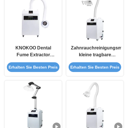
KNOKOO Dental
Zahnrauchreinigungsmasc
Fume Extractor
kleine tragbare
FES350 Pro mit 460
Rauchabsauggeräte
Erhalten Sie Besten Preis
Erhalten Sie Besten Preis
m3/h
Luftgeschwindigkeit
99,97%
Filtrationseffizienz
und 4 Filterschichten
für Zahnkliniken