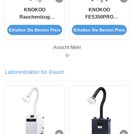
KNOKOO
KNOKOO
Rauchentzug
FES350PRO
FES350PRO
Zahnrauchentferner
Erhalten Sie Besten Preis
Erhalten Sie Besten Preis
Hochleistungsrauchreiniger
für alle
Schönheitsbehandlungen
Ansicht Mehr
Laser, Mikroneadling
Laborextraktor für Rauch