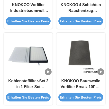
KNOKOO Vorfilter
KNOKOO 4 Schichten
Industriebaumwolle
Rauchentzug
für FES200
Zubehör 15 KG Für
Erhalten Sie Besten Preis
Erhalten Sie Besten Preis
Schweißgerät
FES350PRO Laser
Rauchentzug
Rauchentzug
Rauchreiniger
Kohlenstofffilter-Set 2
KNOKOO Baumwolle
in 1 Filter-Set
Vorfilter Ersatz 10PCS
Baumwolle für
Set Baumwolle Für
Erhalten Sie Besten Preis
Erhalten Sie Besten Preis
FES150S Löter
FES350PRO Laser
Rauch-Extraktor
Rauchentferner