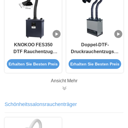
KNOKOO FES350
Doppel-DTF-
DTF Rauchentzug
Druckrauchentzugsanlage
Schwarz 350W
Digitaldruckrauchentzug
Erhalten Sie Besten Preis
Erhalten Sie Besten Preis
Rauchentzug für den
200W
Digitaldruck
Ansicht Mehr
Schönheitssalonsrauchenträger