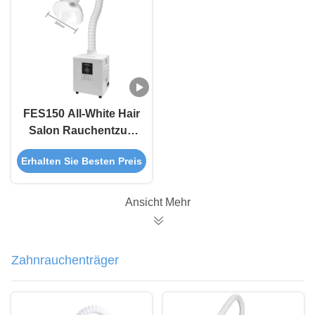
FES150 All-White Hair
Salon Rauchentzug
Maschine für saubere
Erhalten Sie Besten Preis
Luft
Ansicht Mehr
Zahnrauchenträger