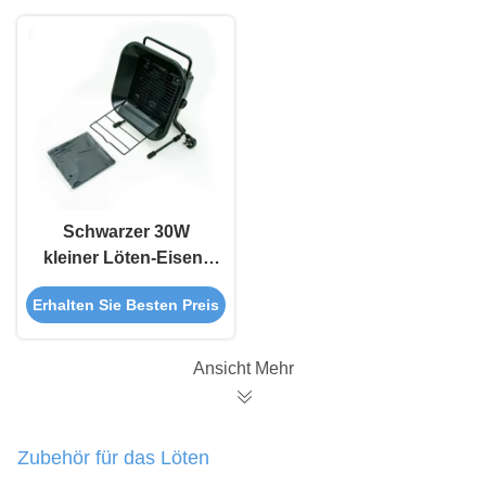
von Lötwerkzeugen
Schwarzer 30W
kleiner Löten-Eisen-
Rauchenträger, 493
Erhalten Sie Besten Preis
ESD-Rauchabsorber
Ansicht Mehr
Zubehör für das Löten